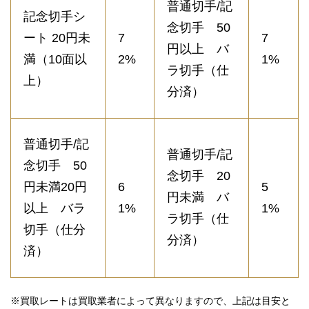
普通切手/記
記念切手シ
念切手 50
ート 20円未
7
7
円以上 バ
満（10面以
2%
1%
ラ切手（仕
上）
分済）
普通切手/記
普通切手/記
念切手 50
念切手 20
円未満20円
6
5
円未満 バ
以上 バラ
1%
1%
ラ切手（仕
切手（仕分
分済）
済）
※買取レートは買取業者によって異なりますので、上記は目安と