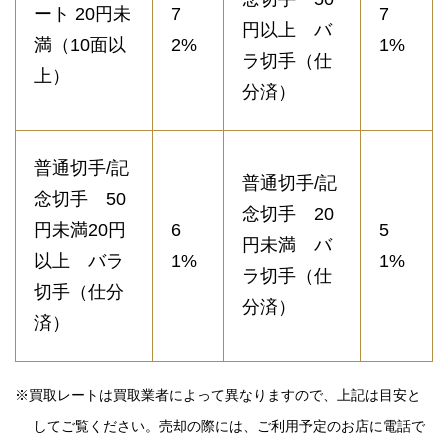
ート 20円未
7
7
円以上 バ
満（10面以
2%
1%
ラ切手（仕
上）
分済）
普通切手/記
普通切手/記
念切手 50
念切手 20
円未満20円
6
5
円未満 バ
以上 バラ
1%
1%
ラ切手（仕
切手（仕分
分済）
済）
※買取レートは買取業者によって異なりますので、上記は目安と
してご覧ください。売却の際には、ご利用予定のお店に電話で