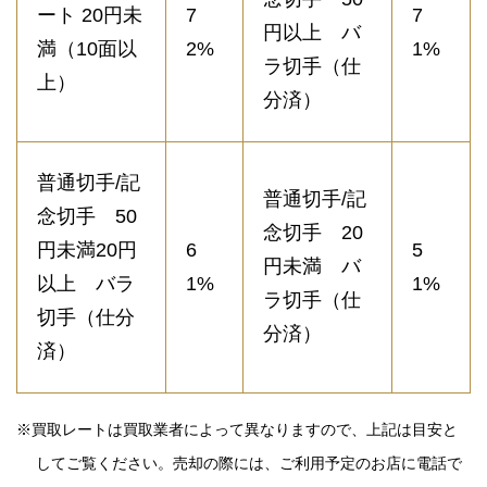
ート 20円未
7
7
円以上 バ
満（10面以
2%
1%
ラ切手（仕
上）
分済）
普通切手/記
普通切手/記
念切手 50
念切手 20
円未満20円
6
5
円未満 バ
以上 バラ
1%
1%
ラ切手（仕
切手（仕分
分済）
済）
※買取レートは買取業者によって異なりますので、上記は目安と
してご覧ください。売却の際には、ご利用予定のお店に電話で