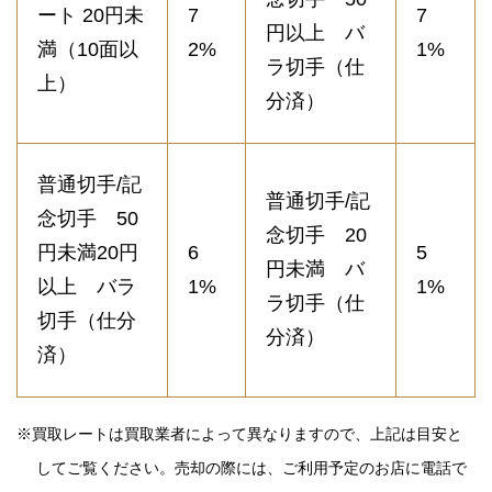
ート 20円未
7
7
円以上 バ
満（10面以
2%
1%
ラ切手（仕
上）
分済）
普通切手/記
普通切手/記
念切手 50
念切手 20
円未満20円
6
5
円未満 バ
以上 バラ
1%
1%
ラ切手（仕
切手（仕分
分済）
済）
※買取レートは買取業者によって異なりますので、上記は目安と
してご覧ください。売却の際には、ご利用予定のお店に電話で