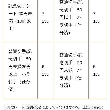
普通切手/記
記念切手シ
念切手 50
ート 20円未
7
7
円以上 バ
満（10面以
2%
1%
ラ切手（仕
上）
分済）
普通切手/記
普通切手/記
念切手 50
念切手 20
円未満20円
6
5
円未満 バ
以上 バラ
1%
1%
ラ切手（仕
切手（仕分
分済）
済）
※買取レートは買取業者によって異なりますので、上記は目安と