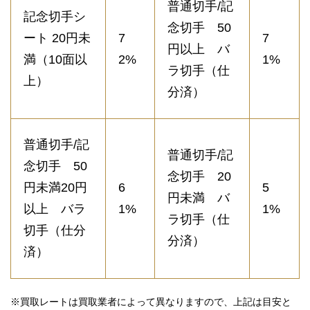
普通切手/記
記念切手シ
念切手 50
ート 20円未
7
7
円以上 バ
満（10面以
2%
1%
ラ切手（仕
上）
分済）
普通切手/記
普通切手/記
念切手 50
念切手 20
円未満20円
6
5
円未満 バ
以上 バラ
1%
1%
ラ切手（仕
切手（仕分
分済）
済）
※買取レートは買取業者によって異なりますので、上記は目安と