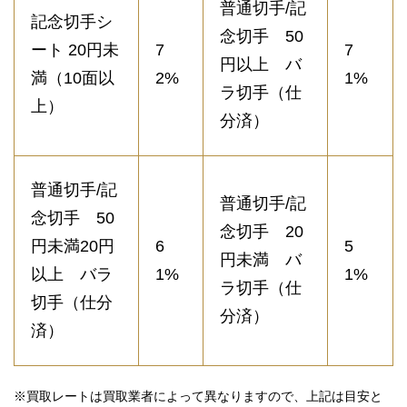
普通切手/記
記念切手シ
念切手 50
ート 20円未
7
7
円以上 バ
満（10面以
2%
1%
ラ切手（仕
上）
分済）
普通切手/記
普通切手/記
念切手 50
念切手 20
円未満20円
6
5
円未満 バ
以上 バラ
1%
1%
ラ切手（仕
切手（仕分
分済）
済）
※買取レートは買取業者によって異なりますので、上記は目安と