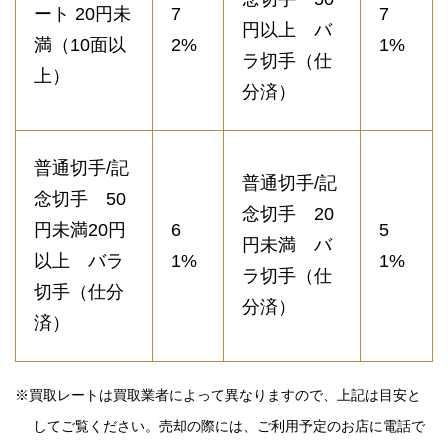
ート 20円未
7
7
円以上 バ
満（10面以
2%
1%
ラ切手（仕
上）
分済）
普通切手/記
普通切手/記
念切手 50
念切手 20
円未満20円
6
5
円未満 バ
以上 バラ
1%
1%
ラ切手（仕
切手（仕分
分済）
済）
※買取レートは買取業者によって異なりますので、上記は目安と
してご覧ください。売却の際には、ご利用予定のお店に電話で