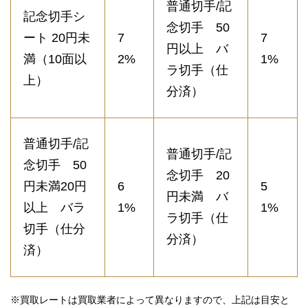
普通切手/記
記念切手シ
念切手 50
ート 20円未
7
7
円以上 バ
満（10面以
2%
1%
ラ切手（仕
上）
分済）
普通切手/記
普通切手/記
念切手 50
念切手 20
円未満20円
6
5
円未満 バ
以上 バラ
1%
1%
ラ切手（仕
切手（仕分
分済）
済）
※買取レートは買取業者によって異なりますので、上記は目安と