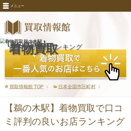
メニュー
【鵜の木駅版】
着物買取
おすすめ業者ランキング
買取情報館
TOP
日本全国市区町村
【鵜の木駅】着物買取で口コ
ミ評判の良いお店ランキング