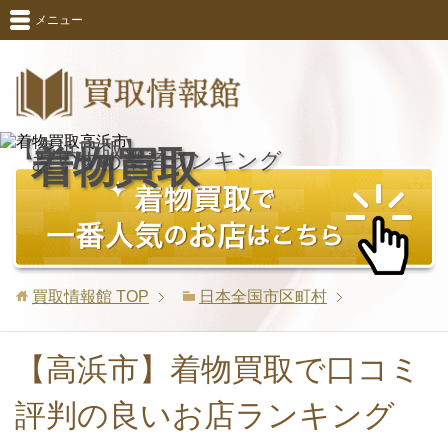
メニュー
【高浜市版】
着物買取
おすすめ業者ランキング
買取情報館
TOP
日本全国市区町村
【高浜市】着物買取で口コミ
評判の良いお店ランキング