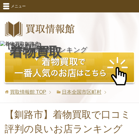
メニュー
【釧路市版】
着物買取
おすすめ業者ランキング
買取情報館
TOP
日本全国市区町村
【釧路市】着物買取で口コミ
評判の良いお店ランキング