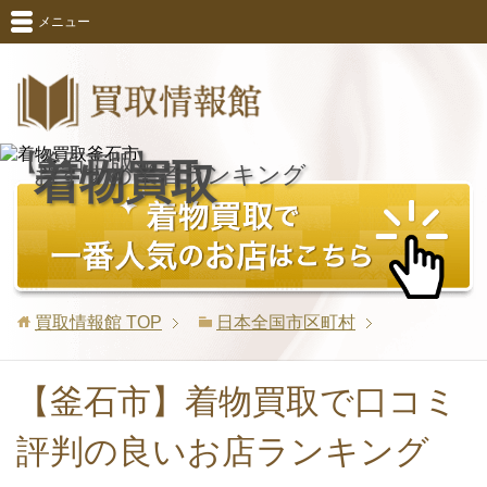
メニュー
【釜石市版】
着物買取
おすすめ業者ランキング
買取情報館
TOP
日本全国市区町村
【釜石市】着物買取で口コミ
評判の良いお店ランキング