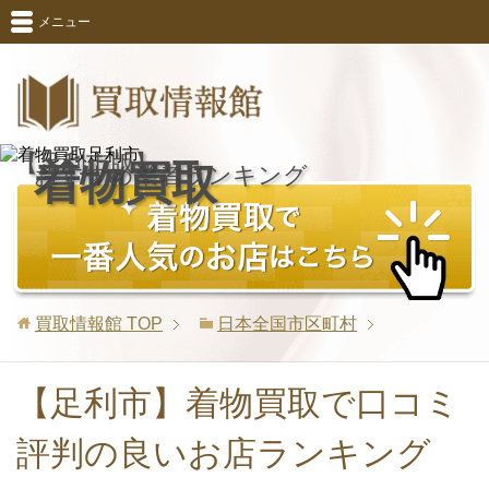
メニュー
【足利市版】
着物買取
おすすめ業者ランキング
買取情報館
TOP
日本全国市区町村
【足利市】着物買取で口コミ
評判の良いお店ランキング