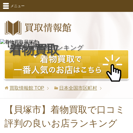
メニュー
【貝塚市版】
着物買取
おすすめ業者ランキング
買取情報館
TOP
日本全国市区町村
【貝塚市】着物買取で口コミ
評判の良いお店ランキング