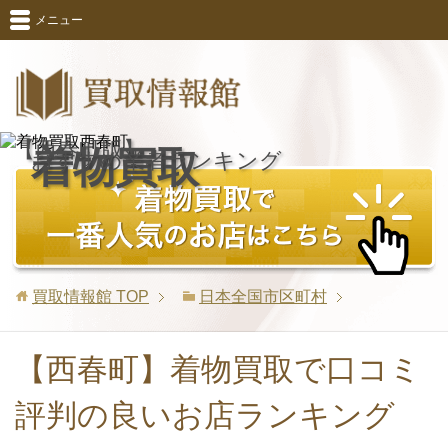
メニュー
【西春町版】
着物買取
おすすめ業者ランキング
買取情報館
TOP
日本全国市区町村
【西春町】着物買取で口コミ
評判の良いお店ランキング