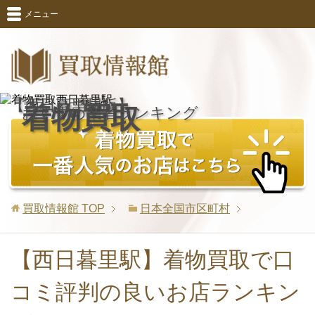
メニュー
【西日暮里駅版】
着物買取
おすすめ業者ランキング
買取情報館
TOP
日本全国市区町村
【西日暮里駅】着物買取で口
コミ評判の良いお店ランキン