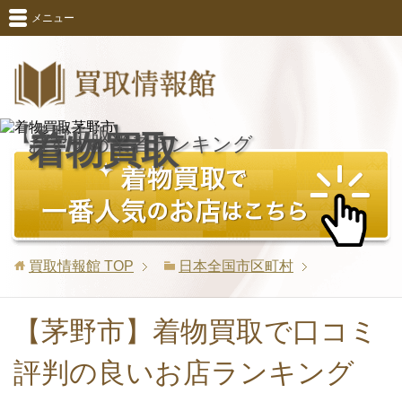
メニュー
【茅野市版】
着物買取
おすすめ業者ランキング
買取情報館
TOP
日本全国市区町村
【茅野市】着物買取で口コミ
評判の良いお店ランキング