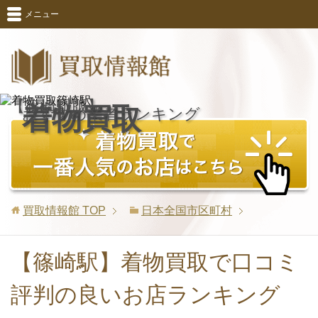
メニュー
【篠崎駅版】
着物買取
おすすめ業者ランキング
買取情報館
TOP
日本全国市区町村
【篠崎駅】着物買取で口コミ
評判の良いお店ランキング