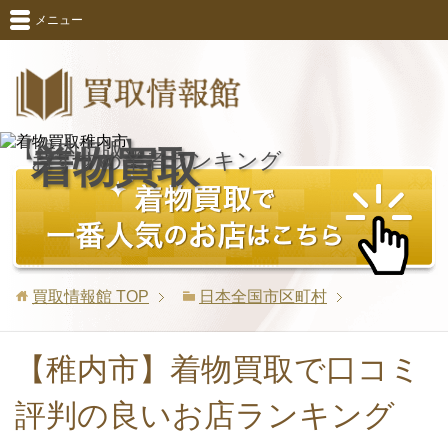
メニュー
【稚内市版】
着物買取
おすすめ業者ランキング
買取情報館
TOP
日本全国市区町村
【稚内市】着物買取で口コミ
評判の良いお店ランキング