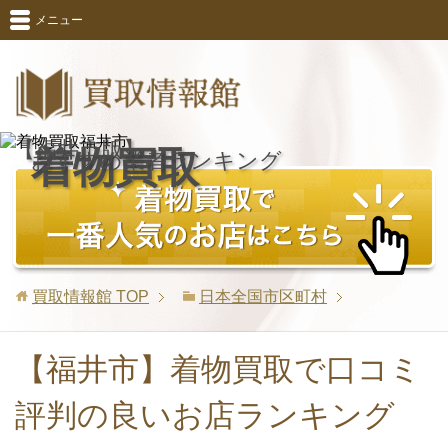
メニュー
【福井市版】
着物買取
おすすめ業者ランキング
買取情報館
TOP
日本全国市区町村
【福井市】着物買取で口コミ
評判の良いお店ランキング