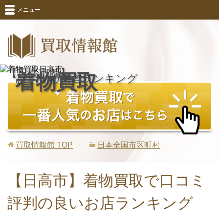
メニュー
【日高市版】
着物買取
おすすめ業者ランキング
買取情報館
TOP
日本全国市区町村
【日高市】着物買取で口コミ
評判の良いお店ランキング