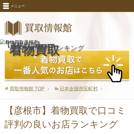
メニュー
【彦根市版】
着物買取
おすすめ業者ランキング
買取情報館
TOP
日本全国市区町村
【彦根市】着物買取で口コミ
評判の良いお店ランキング