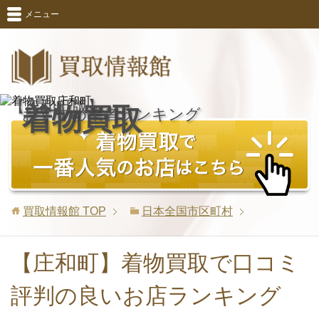
メニュー
【庄和町版】
着物買取
おすすめ業者ランキング
買取情報館
TOP
日本全国市区町村
【庄和町】着物買取で口コミ
評判の良いお店ランキング