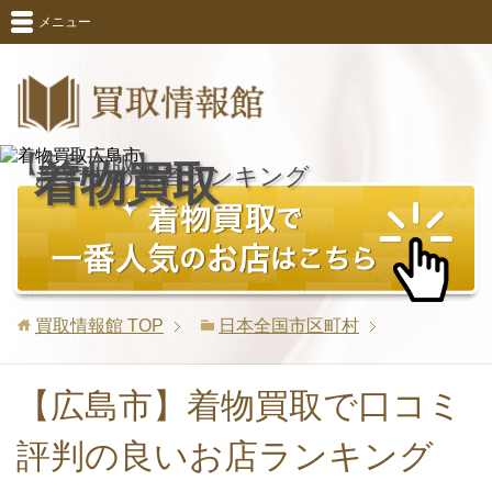
メニュー
【広島市版】
着物買取
おすすめ業者ランキング
買取情報館
TOP
日本全国市区町村
【広島市】着物買取で口コミ
評判の良いお店ランキング