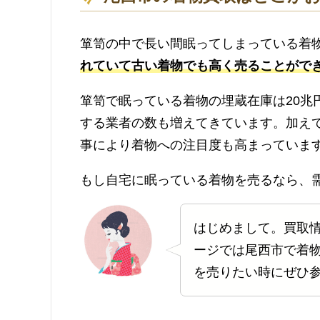
箪笥の中で長い間眠ってしまっている着
れていて古い着物でも高く売ることがで
箪笥で眠っている着物の埋蔵在庫は20兆
する業者の数も増えてきています。加え
事により着物への注目度も高まっていま
もし自宅に眠っている着物を売るなら、
はじめまして。買取
ージでは尾西市で着
を売りたい時にぜひ