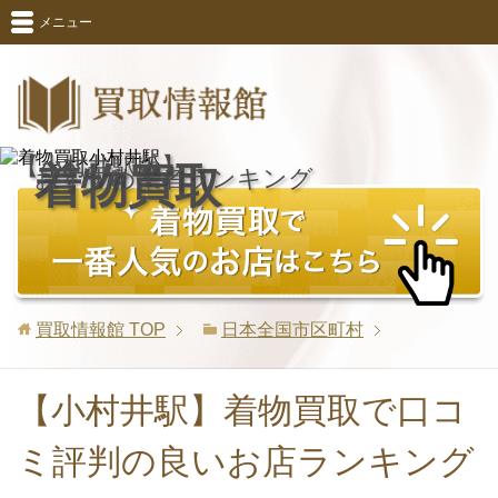
メニュー
【小村井駅版】
着物買取
おすすめ業者ランキング
買取情報館
TOP
日本全国市区町村
【小村井駅】着物買取で口コ
ミ評判の良いお店ランキング