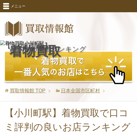
メニュー
【小川町駅版】
着物買取
おすすめ業者ランキング
買取情報館
TOP
日本全国市区町村
【小川町駅】着物買取で口コ
ミ評判の良いお店ランキング