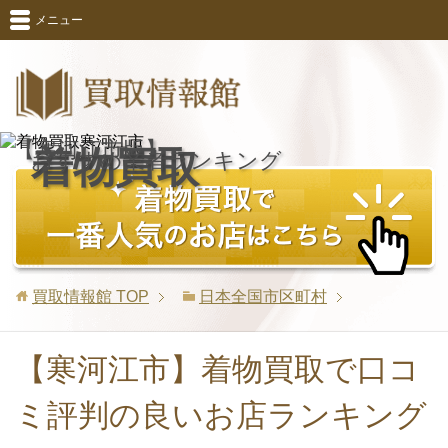
メニュー
【寒河江市版】
着物買取
おすすめ業者ランキング
買取情報館
TOP
日本全国市区町村
【寒河江市】着物買取で口コ
ミ評判の良いお店ランキング