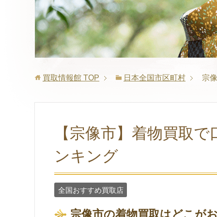
買取情報館
TOP
日本全国市区町村
宗
【宗像市】着物買取で
ンキング
全国おすすめ買取店
宗像市の着物買取はどこが