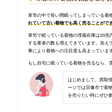
箪笥の中で長い間眠ってしまっている着
れていて古い着物でも高く売ることがで
箪笥で眠っている着物の埋蔵在庫は20兆
する業者の数も増えてきています。加え
事により着物への注目度も高まっていま
もし自宅に眠っている着物を売るなら、
はじめまして。買取
ージでは宗像市で着
を売りたい時にぜひ