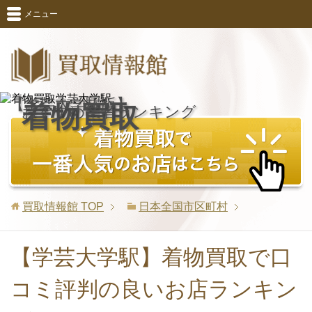
メニュー
【学芸大学駅版】
着物買取
おすすめ業者ランキング
買取情報館
TOP
日本全国市区町村
【学芸大学駅】着物買取で口
コミ評判の良いお店ランキン