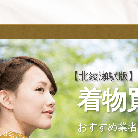
【北綾瀬駅版】
着物
おすすめ業者