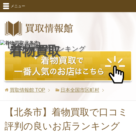
メニュー
【北条市版】
着物買取
おすすめ業者ランキング
買取情報館
TOP
日本全国市区町村
【北条市】着物買取で口コミ
評判の良いお店ランキング