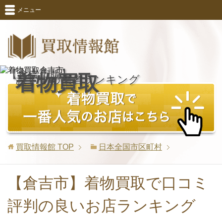
メニュー
【倉吉市版】
着物買取
おすすめ業者ランキング
買取情報館
TOP
日本全国市区町村
【倉吉市】着物買取で口コミ
評判の良いお店ランキング