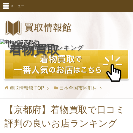
メニュー
【京都府版】
着物買取
おすすめ業者ランキング
買取情報館
TOP
日本全国市区町村
【京都府】着物買取で口コミ
評判の良いお店ランキング