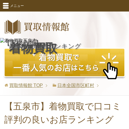
メニュー
【五泉市版】
着物買取
おすすめ業者ランキング
買取情報館
TOP
日本全国市区町村
【五泉市】着物買取で口コミ
評判の良いお店ランキング