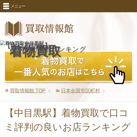
メニュー
【中目黒駅版】
着物買取
おすすめ業者ランキング
買取情報館
TOP
日本全国市区町村
【中目黒駅】着物買取で口コ
ミ評判の良いお店ランキング