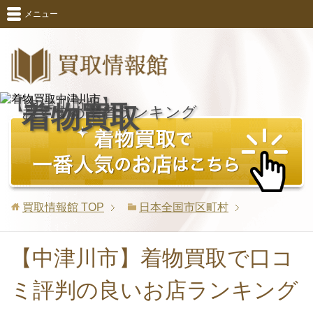
メニュー
【中津川市版】
着物買取
おすすめ業者ランキング
買取情報館
TOP
日本全国市区町村
【中津川市】着物買取で口コ
ミ評判の良いお店ランキング